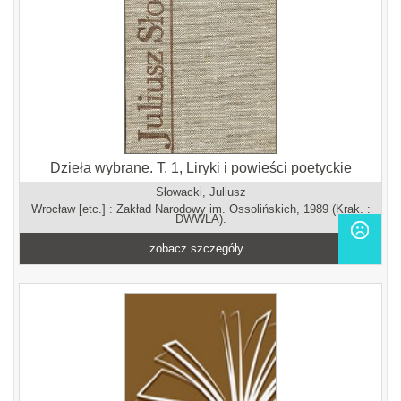
Dzieła wybrane. T. 1, Liryki i powieści poetyckie
Słowacki, Juliusz
Wrocław [etc.] : Zakład Narodowy im. Ossolińskich, 1989 (Krak. :
DWWLA).
zobacz szczegóły