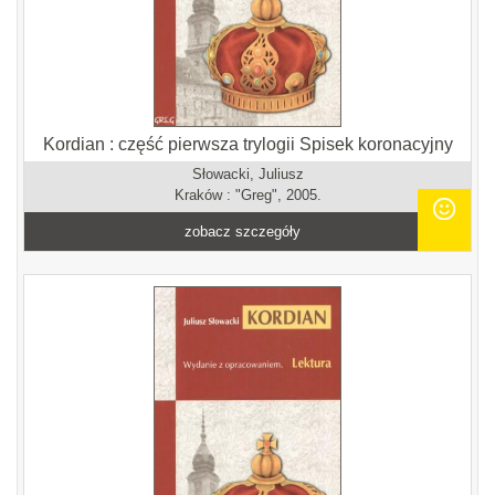
Kordian : część pierwsza trylogii Spisek koronacyjny
Słowacki, Juliusz
Kraków : "Greg", 2005.
zobacz szczegóły