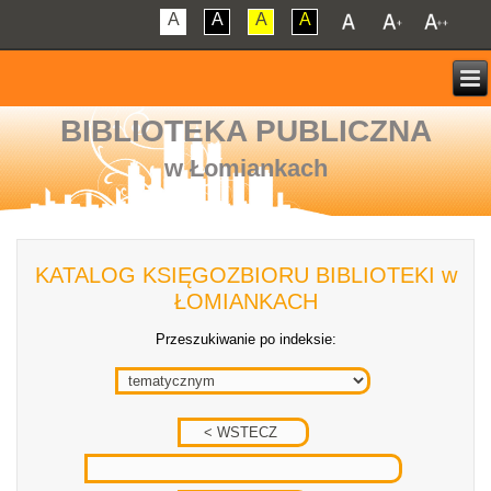
A
A
A
A
BIBLIOTEKA PUBLICZNA
w Łomiankach
KATALOG KSIĘGOZBIORU BIBLIOTEKI w
ŁOMIANKACH
Przeszukiwanie po indeksie: