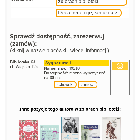
zbiorach biblioteki
Dodaj recenzje, komentarz
Sprawdź dostępność, zarezerwuj
(zamów):
(kliknij w nazwę placówki - więcej informacji)
Biblioteka Gł.
Sygnatura:
I
ul. Wiejska 12a
Numer inw.:
49218
Dostępność:
można wypożyczyć
na
30
dni
schowek
zamów
Inne pozycje tego autora w zbiorach biblioteki: