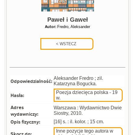
Paweł i Gaweł
Autor:
Fredro, Aleksander
Aleksander Fredro ; zil.
Odpowiedzialność:
Katarzyna Bogucka.
Poezja dziecięca polska - 19
Hasła:
w.
Adres
Warszawa : Wydawnictwo Dwie
wydawniczy:
Siostry, 2010.
Opis fizyczny:
[16] s. : il. kolor. ; 15 cm.
Inne pozycje tego autora w
Skocz do: