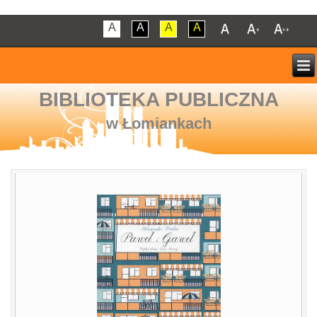
A
A
A
A
BIBLIOTEKA PUBLICZNA
w Łomiankach