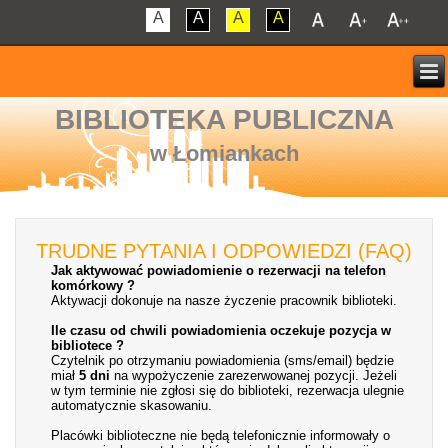
A
A
A
A
BIBLIOTEKA PUBLICZNA
w Łomiankach
TRUDNE PYTANIA I ODPOWIEDZI (FAQ)
Jak aktywować powiadomienie o rezerwacji na telefon
komórkowy ?
Aktywacji dokonuje na nasze życzenie pracownik biblioteki.
Ile czasu od chwili powiadomienia oczekuje pozycja w
bibliotece ?
Czytelnik po otrzymaniu powiadomienia (sms/email) będzie
miał
5 dni
na wypożyczenie zarezerwowanej pozycji. Jeżeli
w tym terminie nie zgłosi się do biblioteki, rezerwacja ulegnie
automatycznie skasowaniu.
Placówki biblioteczne nie będą telefonicznie informowały o