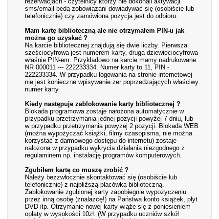
rezerwacjach - czytelnicy którzy nie dokonali aktywacji
sms/email bedą zobowiązani dowiadywać się (osobiście lub
telefonicznie) czy zamówiona pozycja jest do odbioru.
Mam kartę biblioteczną ale nie otrzymałem PIN-u jak
można go uzyskać ?
Na karcie bibliotecznej znajdują się dwie liczby. Pierwsza
sześciocyfrowa jest numerem karty, druga dziewięciocyfrowa
właśnie PIN-em. Przykładowo na karcie mamy nadrukowane:
NR 000011 --- 222233334. Numer karty to 11, PIN -
222233334. W przypadku logowania na stronie internetowej
nie jest konieczne wpisywanie zer poprzedzających właściwy
numer karty.
Kiedy następuje zablokowanie karty bibliotecznej ?
Blokada programowa zostaje nałożona automatycznie w
przypadku przetrzymania jednej pozycji powyżej 7 dniu, lub
w przypadku przetrzymania powyżej 2 pozycji. Blokada WEB
(można wypożyczać książki, filmy czasopisma, nie można
korzystać z darmowego dostępu do internetu) zostaje
nałozona w przypadku wykrycia działania niezgodnego z
regulaminem np. instalację programów komputerowych.
Zgubiłem kartę co muszę zrobić ?
Należy bezzwłocznie skontaktować się (osobiście lub
telefonicznie) z najbliższą placówką biblioteczną.
Zablokowanie zgubionej karty zapobiegnie wypożyczeniu
przez inną osobę (znalazcę!) na Państwa konto książek, płyt
DVD itp. Otrzymanie nowej karty wiąże się z poniesieniem
opłaty w wysokości 10zł. (W przypadku uczniów szkół