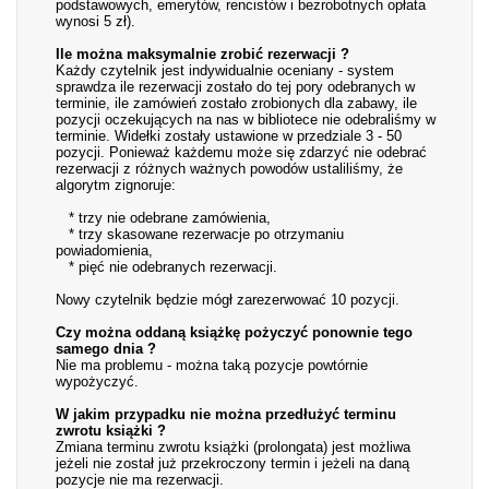
podstawowych, emerytów, rencistów i bezrobotnych opłata
wynosi 5 zł).
Ile można maksymalnie zrobić rezerwacji ?
Każdy czytelnik jest indywidualnie oceniany - system
sprawdza ile rezerwacji zostało do tej pory odebranych w
terminie, ile zamówień zostało zrobionych dla zabawy, ile
pozycji oczekujących na nas w bibliotece nie odebraliśmy w
terminie. Widełki zostały ustawione w przedziale 3 - 50
pozycji. Ponieważ każdemu może się zdarzyć nie odebrać
rezerwacji z różnych ważnych powodów ustaliliśmy, że
algorytm zignoruje:
* trzy nie odebrane zamówienia,
* trzy skasowane rezerwacje po otrzymaniu
powiadomienia,
* pięć nie odebranych rezerwacji.
Nowy czytelnik będzie mógł zarezerwować 10 pozycji.
Czy można oddaną książkę pożyczyć ponownie tego
samego dnia ?
Nie ma problemu - można taką pozycje powtórnie
wypożyczyć.
W jakim przypadku nie można przedłużyć terminu
zwrotu książki ?
Zmiana terminu zwrotu książki (prolongata) jest możliwa
jeżeli nie został już przekroczony termin i jeżeli na daną
pozycje nie ma rezerwacji.