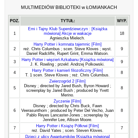
MULTIMEDIÓW BIBLIOTEKI w ŁOMIANKACH
POZ.
TYTUŁ:
WYP.
Emi i Tajny Klub Superdziewczyn : [Książka
1
mówiona] Akcje w wakacje
18
Agnieszka Mielech.
Harry Potter i komnata tajemnic [Film]
2
reż. Chris Columbus ; scen. Steve Kloves ; wyst.
9
Daniel Radcliffe, Rupert Grint, Emma Watson.
Harry Potter i więzień Azkabanu [Książka mówiona]
3
9
J. K. Rowling ; przekł. Andrzej Polkowski.
Harry Potter i kamień filozoficzny [Film]
4
8
T. 1 scen. Steve Kloves ; reż. Chris Columbus.
Zwierzogród 2 [Film]
Disney ; directed by Jared Bush, Byron Howard ;
5
8
screenplay by Jared Bush ; produced by Yvett
Merino.
Życzenie [Film]
Disney ; directed by Chris Buck, Fawn
6
Veerasunthorn ; produced by Peter Del Vecho, Juan
8
Pablo Reyes Lancaster-Jones ; screenplay by
Jennifer Lee, Allison Moore.
Harry Potter i Książę Półkrwi [Film]
7
7
reż. David Yates ; scen. Steven Kloves.
Dzieci z ulicy Awanturników [Książka mówiona]