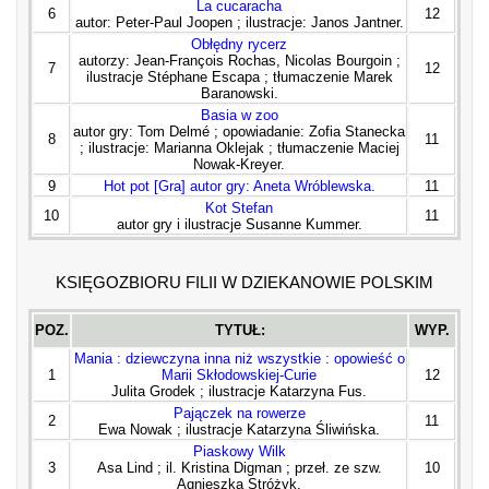
La cucaracha
6
12
autor: Peter-Paul Joopen ; ilustracje: Janos Jantner.
Obłędny rycerz
autorzy: Jean-François Rochas, Nicolas Bourgoin ;
7
12
ilustracje Stéphane Escapa ; tłumaczenie Marek
Baranowski.
Basia w zoo
autor gry: Tom Delmé ; opowiadanie: Zofia Stanecka
8
11
; ilustracje: Marianna Oklejak ; tłumaczenie Maciej
Nowak-Kreyer.
9
Hot pot [Gra] autor gry: Aneta Wróblewska.
11
Kot Stefan
10
11
autor gry i ilustracje Susanne Kummer.
KSIĘGOZBIORU FILII W DZIEKANOWIE POLSKIM
POZ.
TYTUŁ:
WYP.
Mania : dziewczyna inna niż wszystkie : opowieść o
1
Marii Skłodowskiej-Curie
12
Julita Grodek ; ilustracje Katarzyna Fus.
Pajączek na rowerze
2
11
Ewa Nowak ; ilustracje Katarzyna Śliwińska.
Piaskowy Wilk
3
Asa Lind ; il. Kristina Digman ; przeł. ze szw.
10
Agnieszka Stróżyk.