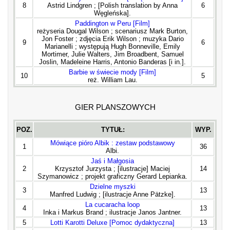
8
Astrid Lindgren ; [Polish translation by Anna
6
Węgleńska].
Paddington w Peru [Film]
reżyseria Dougal Wilson ; scenariusz Mark Burton,
Jon Foster ; zdjęcia Erik Wilson ; muzyka Dario
9
6
Marianelli ; występują Hugh Bonneville, Emily
Mortimer, Julie Walters, Jim Broadbent, Samuel
Joslin, Madeleine Harris, Antonio Banderas [i in.].
Barbie w świecie mody [Film]
10
5
reż. William Lau.
GIER PLANSZOWYCH
POZ.
TYTUŁ:
WYP.
Mówiące pióro Albik : zestaw podstawowy
1
36
Albi.
Jaś i Małgosia
2
Krzysztof Jurzysta ; [ilustracje] Maciej
14
Szymanowicz ; projekt graficzny Gerard Lepianka.
Dzielne myszki
3
13
Manfred Ludwig ; [ilustracje Anne Pätzke].
La cucaracha loop
4
13
Inka i Markus Brand ; ilustracje Janos Jantner.
5
Lotti Karotti Deluxe [Pomoc dydaktyczna]
13