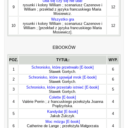
Uda się czy się nie uda!
rysunki i kolory William ; scenariusz Cazenove i
9
12
William ; przekład z języka francuskiego Maria
Mosiewicz.
Wszystko gra
rysunki i kolory William ; scenariusz Cazenove i
10
12
William ; [przekład z języka francuskiego Maria
Mosiewicz].
EBOOKÓW
POZ.
TYTUŁ:
WYP.
Schronisko, które przetrwało [E-book]
1
6
Sławek Gortych.
Schronisko, które spowijał mrok [E-book]
2
6
Sławek Gortych.
Schronisko, które przestało istnieć [E-book]
3
5
Sławek Gortych.
Colette [E-book]
4
Valérie Perrin ; z francuskiego przełożyła Joanna
4
Prądzyńska.
Kandydat [E-book]
5
4
Jakub Żulczyk.
Moc mózgu [E-book]
6
Catherine de Lange ; przełożyła Małgorzata
4