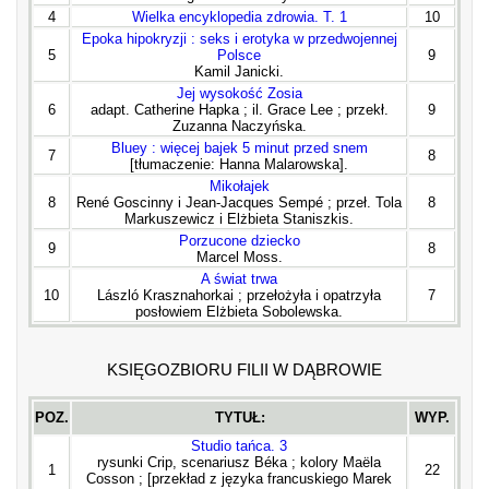
4
Wielka encyklopedia zdrowia. T. 1
10
Epoka hipokryzji : seks i erotyka w przedwojennej
5
Polsce
9
Kamil Janicki.
Jej wysokość Zosia
6
adapt. Catherine Hapka ; il. Grace Lee ; przekł.
9
Zuzanna Naczyńska.
Bluey : więcej bajek 5 minut przed snem
7
8
[tłumaczenie: Hanna Malarowska].
Mikołajek
8
René Goscinny i Jean-Jacques Sempé ; przeł. Tola
8
Markuszewicz i Elżbieta Staniszkis.
Porzucone dziecko
9
8
Marcel Moss.
A świat trwa
10
László Krasznahorkai ; przełożyła i opatrzyła
7
posłowiem Elżbieta Sobolewska.
KSIĘGOZBIORU FILII W DĄBROWIE
POZ.
TYTUŁ:
WYP.
Studio tańca. 3
rysunki Crip, scenariusz Béka ; kolory Maëla
1
22
Cosson ; [przekład z języka francuskiego Marek