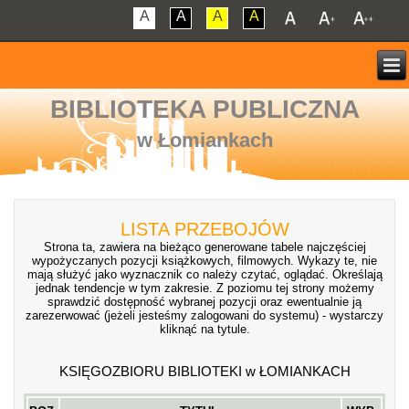
A
A
A
A
BIBLIOTEKA PUBLICZNA
w Łomiankach
LISTA PRZEBOJÓW
Strona ta, zawiera na bieżąco generowane tabele najczęściej
wypożyczanych pozycji książkowych, filmowych. Wykazy te, nie
mają służyć jako wyznacznik co należy czytać, oglądać. Określają
jednak tendencje w tym zakresie. Z poziomu tej strony możemy
sprawdzić dostępność wybranej pozycji oraz ewentualnie ją
zarezerwować (jeżeli jesteśmy zalogowani do systemu) - wystarczy
kliknąć na tytule.
KSIĘGOZBIORU BIBLIOTEKI w ŁOMIANKACH