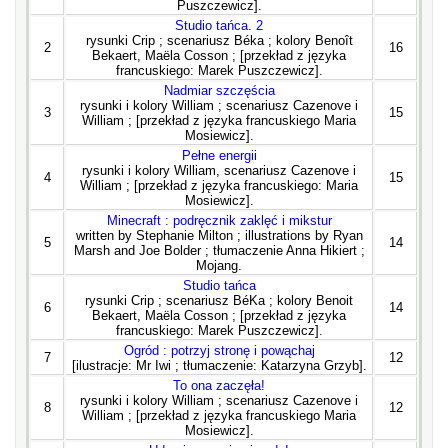
Puszczewicz].
Studio tańca. 2
rysunki Crip ; scenariusz Béka ; kolory Benoît
2
16
Bekaert, Maëla Cosson ; [przekład z języka
francuskiego: Marek Puszczewicz].
Nadmiar szczęścia
rysunki i kolory William ; scenariusz Cazenove i
3
15
William ; [przekład z języka francuskiego Maria
Mosiewicz].
Pełne energii
rysunki i kolory William, scenariusz Cazenove i
4
15
William ; [przekład z języka francuskiego: Maria
Mosiewicz].
Minecraft : podręcznik zaklęć i mikstur
written by Stephanie Milton ; illustrations by Ryan
5
14
Marsh and Joe Bolder ; tłumaczenie Anna Hikiert ;
Mojang.
Studio tańca
rysunki Crip ; scenariusz BéKa ; kolory Benoit
6
14
Bekaert, Maëla Cosson ; [przekład z języka
francuskiego: Marek Puszczewicz].
Ogród : potrzyj stronę i powąchaj
7
12
[ilustracje: Mr Iwi ; tłumaczenie: Katarzyna Grzyb].
To ona zaczęła!
rysunki i kolory William ; scenariusz Cazenove i
8
12
William ; [przekład z języka francuskiego Maria
Mosiewicz].