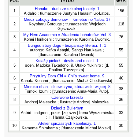
POZ.
TYTUŁ:
WYP.
Hanako : duch ze szkolnej toalety. 1
1
156
AidaIro ; tłumaczenie Justyna Harasimiuk-Latoś.
Miecz zabójcy demonów = Kimetsu no Yaiba. 17
2
Koyoharu Gotouge ; tłumaczenie: Wojciech
118
Gęszczak.
My Hero Academia = Akademia bohaterów. Vol. 3
3
76
Kohei Horikoshi ; tłumaczenie: Karolina Dwornik.
Bungou stray dogs - bezpańscy literaci. T. 1
4
autorzy: Kafka Asagiri, Sango Harukawa ;
55
[tłumaczenie: Karolina Dwornik].
Książę piekieł : devils and realist. 1
5
scen. Madoka Takadono, il. Utako Yukihiro ; [tł.
55
Paulina Tuczapska].
Przytulny Dom Chi = Chi`s sweet home. 9
6
46
Kanata Konami ; [tłumaczenie: Michał Chodkowski].
Mieruko-chan : dziewczyna, która widzi więcej. 8
7
38
Tomoki Izumi ; [tłumaczenie: Anna-Maria Puto].
Czerwone krzesło
8
36
Andrzej Maleszka ; ilustracje Andrzej Maleszka.
Dzieci z Bullerbyn
9
Astrid Lindgren ; przeł. [ze szw.] Irena Wyszomirska
33
; il. Hanna Czajkowska.
Atelier spiczastych kapeluszy. 1
10
30
Kamome Shirahama ; [tłumaczenie Michał Molski].