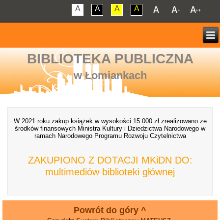
A
A
A
A
BIBLIOTEKA PUBLICZNA
w Łomiankach
W 2021 roku zakup książek w wysokości 15 000 zł zrealizowano ze
środków finansowych Ministra Kultury i Dziedzictwa Narodowego w
ramach Narodowego Programu Rozwoju Czytelnictwa
ZAKUPIONO Z DOTACJI MKiDN DO:
multimediów biblioteki głównej
Powrót do góry ^