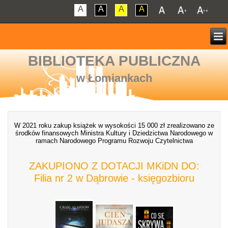
A
A
A
A
BIBLIOTEKA PUBLICZNA
w Łomiankach
W 2021 roku zakup książek w wysokości 15 000 zł zrealizowano ze
środków finansowych Ministra Kultury i Dziedzictwa Narodowego w
ramach Narodowego Programu Rozwoju Czytelnictwa
ZAKUPIONO Z DOTACJI MKiDN DO:
Filia nr 2 w Dąbrowie - księgozbioru