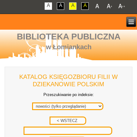
A
A
A
A
BIBLIOTEKA PUBLICZNA
w Łomiankach
KATALOG KSIĘGOZBIORU FILII W
DZIEKANOWIE POLSKIM
Przeszukiwanie po indeksie: