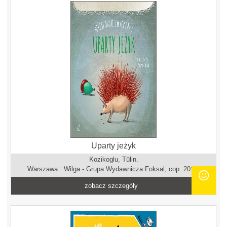
Uparty jeżyk
Kozikoglu, Tülin.
Warszawa : Wilga - Grupa Wydawnicza Foksal, cop. 2014.
zobacz szczegóły