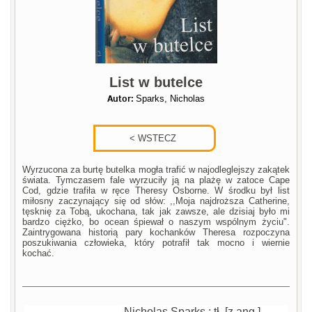
List w butelce
Autor:
Sparks, Nicholas
Wyrzucona za burtę butelka mogła trafić w najodleglejszy zakątek
świata. Tymczasem fale wyrzuciły ją na plażę w zatoce Cape
Cod, gdzie trafiła w ręce Theresy Osborne. W środku był list
miłosny zaczynający się od słów: ,,Moja najdroższa Catherine,
tęsknię za Tobą, ukochana, tak jak zawsze, ale dzisiaj było mi
bardzo ciężko, bo ocean śpiewał o naszym wspólnym życiu".
Zaintrygowana historią pary kochanków Theresa rozpoczyna
poszukiwania człowieka, który potrafił tak mocno i wiernie
kochać.
Nicholas Sparks ; tł. [z ang.]