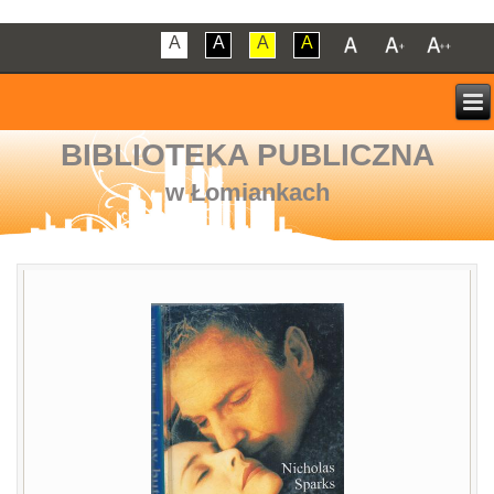
A
A
A
A
BIBLIOTEKA PUBLICZNA
w Łomiankach