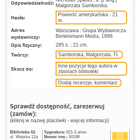
Odpowiedzialność:
Małgorzata Samborska.
Powieść amerykańska - 21
Hasła:
w.
Adres
Warszawa : Grupa Wydawnicza
wydawniczy:
Bertelsmann Media, 1999.
Opis fizyczny:
285 s. ; 21 cm.
Twórcy:
Samborska, Małgorzata. Tł.
Inne pozycje tego autora w
Skocz do:
zbiorach biblioteki
Dodaj recenzje, komentarz
Sprawdź dostępność, zarezerwuj
(zamów):
(kliknij w nazwę placówki - więcej informacji)
Biblioteka Gł.
Sygnatura:
821-3 amer.
ul. Wiejska 12a
Numer inw.:
50198