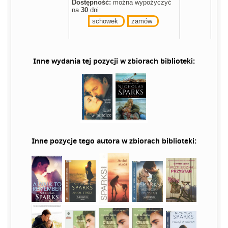
Dostępność:
można wypożyczyć
na
30
dni
schowek
zamów
Inne wydania tej pozycji w zbiorach biblioteki:
Inne pozycje tego autora w zbiorach biblioteki: