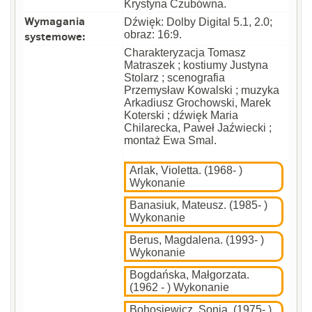
Krystyna Czubówna.
Wymagania
Dźwięk: Dolby Digital 5.1, 2.0;
systemowe:
obraz: 16:9.
Charakteryzacja Tomasz
Matraszek ; kostiumy Justyna
Stolarz ; scenografia
Przemysław Kowalski ; muzyka
Arkadiusz Grochowski, Marek
Koterski ; dźwięk Maria
Chilarecka, Paweł Jaźwiecki ;
montaż Ewa Smal.
Arlak, Violetta. (1968- )
Wykonanie
Banasiuk, Mateusz. (1985- )
Wykonanie
Berus, Magdalena. (1993- )
Wykonanie
Bogdańska, Małgorzata.
(1962 - ) Wykonanie
Bohosiewicz, Sonia. (1975- )