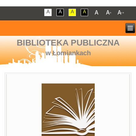
A
A
A
A
BIBLIOTEKA PUBLICZNA
w Łomiankach