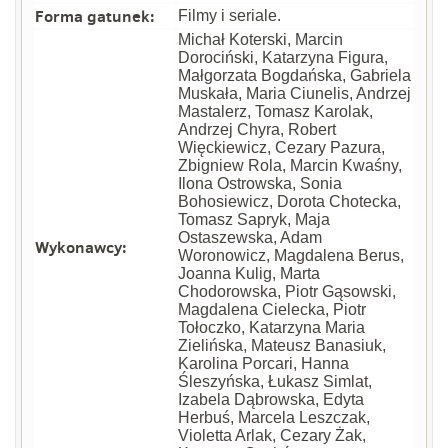
Forma gatunek:
Filmy i seriale.
Michał Koterski, Marcin
Dorociński, Katarzyna Figura,
Małgorzata Bogdańska, Gabriela
Muskała, Maria Ciunelis, Andrzej
Mastalerz, Tomasz Karolak,
Andrzej Chyra, Robert
Więckiewicz, Cezary Pazura,
Zbigniew Rola, Marcin Kwaśny,
Ilona Ostrowska, Sonia
Bohosiewicz, Dorota Chotecka,
Tomasz Sapryk, Maja
Ostaszewska, Adam
Wykonawcy:
Woronowicz, Magdalena Berus,
Joanna Kulig, Marta
Chodorowska, Piotr Gąsowski,
Magdalena Cielecka, Piotr
Tołoczko, Katarzyna Maria
Zielińska, Mateusz Banasiuk,
Karolina Porcari, Hanna
Śleszyńska, Łukasz Simlat,
Izabela Dąbrowska, Edyta
Herbuś, Marcela Leszczak,
Violetta Arlak, Cezary Żak,