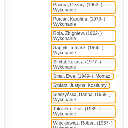
Pazura, Cezary. (1962- )
Wykonanie
Porcari, Karolina. (1979- )
Wykonanie
Rola, Zbigniew. (1962- )
Wykonanie
Sapryk, Tomasz. (1966- )
Wykonanie
Simlat, Łukasz. (1977- )
Wykonanie
Smal, Ewa. (1949- ). Montaż
Stolarz, Justyna. Kostiumy
Śleszyńska, Hanna. (1959- )
Wykonanie
Tołoczko, Piotr. (1985- )
Wykonanie
Więckiewicz, Robert. (1967- )