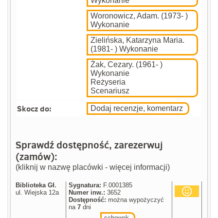
Wykonanie
Woronowicz, Adam. (1973- )
Wykonanie
Zielińska, Katarzyna Maria.
(1981- ) Wykonanie
Żak, Cezary. (1961- )
Wykonanie
Reżyseria
Scenariusz
Skocz do:
Dodaj recenzje, komentarz
Sprawdź dostępność, zarezerwuj
(zamów):
(kliknij w nazwę placówki - więcej informacji)
Biblioteka Gł.
Sygnatura:
F.0001385
ul. Wiejska 12a
Numer inw.:
3652
Dostępność:
można wypożyczyć
na
7
dni
schowek