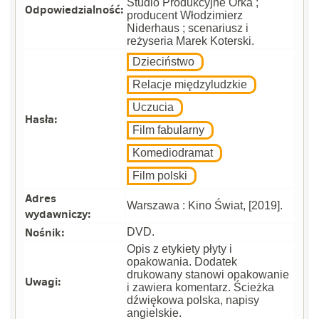
Studio Produkcyjne Orka ;
Odpowiedzialność:
producent Włodzimierz
Niderhaus ; scenariusz i
reżyseria Marek Koterski.
Dzieciństwo
Relacje międzyludzkie
Uczucia
Hasła:
Film fabularny
Komediodramat
Film polski
Adres
Warszawa : Kino Świat, [2019].
wydawniczy:
Nośnik:
DVD.
Opis z etykiety płyty i
opakowania. Dodatek
drukowany stanowi opakowanie
Uwagi:
i zawiera komentarz. Ścieżka
dźwiękowa polska, napisy
angielskie.