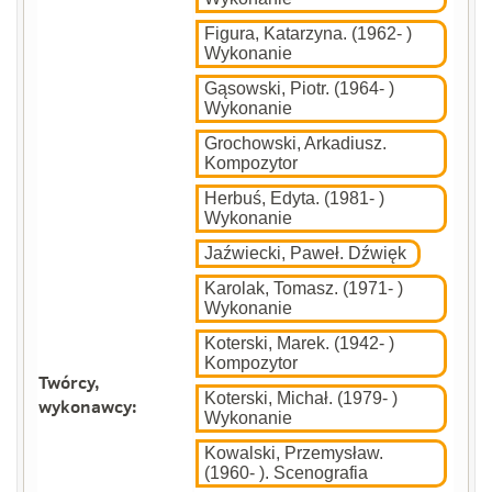
Figura, Katarzyna. (1962- )
Wykonanie
Gąsowski, Piotr. (1964- )
Wykonanie
Grochowski, Arkadiusz.
Kompozytor
Herbuś, Edyta. (1981- )
Wykonanie
Jaźwiecki, Paweł. Dźwięk
Karolak, Tomasz. (1971- )
Wykonanie
Koterski, Marek. (1942- )
Kompozytor
Twórcy,
Koterski, Michał. (1979- )
wykonawcy:
Wykonanie
Kowalski, Przemysław.
(1960- ). Scenografia