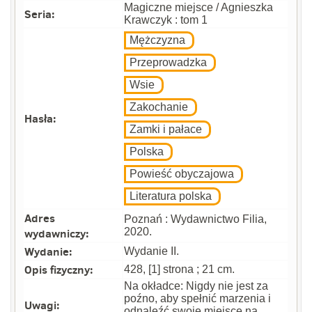
Magiczne miejsce / Agnieszka
Seria:
Krawczyk : tom 1
Mężczyzna
Przeprowadzka
Wsie
Zakochanie
Hasła:
Zamki i pałace
Polska
Powieść obyczajowa
Literatura polska
Adres
Poznań : Wydawnictwo Filia,
wydawniczy:
2020.
Wydanie:
Wydanie II.
Opis fizyczny:
428, [1] strona ; 21 cm.
Na okładce: Nigdy nie jest za
poźno, aby spełnić marzenia i
Uwagi:
odnaleźć swoje miejsce na