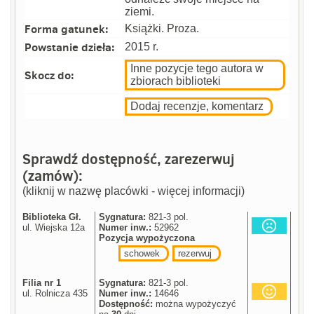
ziemi.
Forma gatunek:
Książki. Proza.
Powstanie dzieła:
2015 r.
Inne pozycje tego autora w
Skocz do:
zbiorach biblioteki
Dodaj recenzje, komentarz
Sprawdź dostępność, zarezerwuj
(zamów):
(kliknij w nazwę placówki - więcej informacji)
Biblioteka Gł.
Sygnatura:
821-3 pol.
ul. Wiejska 12a
Numer inw.:
52962
Pozycja wypożyczona
schowek
rezerwuj
Filia nr 1
Sygnatura:
821-3 pol.
ul. Rolnicza 435
Numer inw.:
14646
Dostępność:
można wypożyczyć