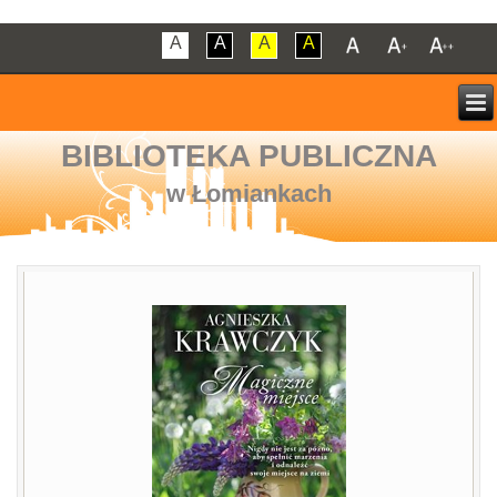
A
A
A
A
BIBLIOTEKA PUBLICZNA
w Łomiankach