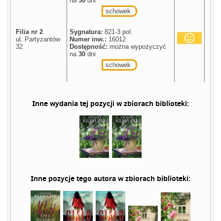
na
30
dni
schowek
Filia nr 2
Sygnatura:
821-3 pol.
ul. Partyzantów
Numer inw.:
16012
32
Dostępność:
można wypożyczyć
na
30
dni
schowek
Inne wydania tej pozycji w zbiorach biblioteki:
Inne pozycje tego autora w zbiorach biblioteki: