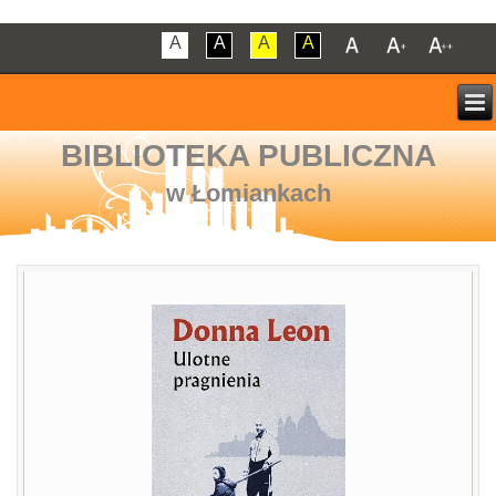
A
A
A
A
BIBLIOTEKA PUBLICZNA
w Łomiankach