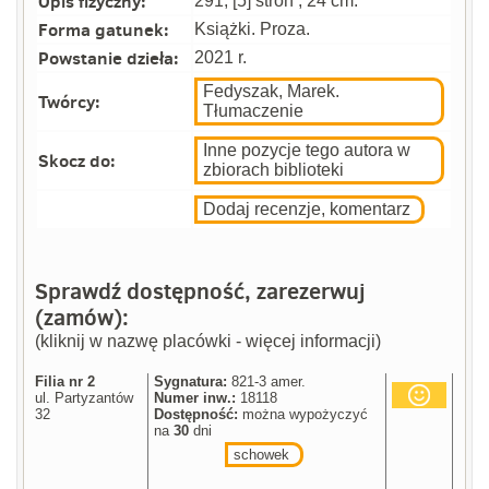
Opis fizyczny:
291, [5] stron ; 24 cm.
Forma gatunek:
Książki. Proza.
Powstanie dzieła:
2021 r.
Fedyszak, Marek.
Twórcy:
Tłumaczenie
Inne pozycje tego autora w
Skocz do:
zbiorach biblioteki
Dodaj recenzje, komentarz
Sprawdź dostępność, zarezerwuj
(zamów):
(kliknij w nazwę placówki - więcej informacji)
Filia nr 2
Sygnatura:
821-3 amer.
ul. Partyzantów
Numer inw.:
18118
32
Dostępność:
można wypożyczyć
na
30
dni
schowek