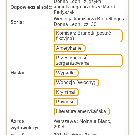
Donna Leon ; z języka
Odpowiedzialność:
angielskiego przełożył Marek
Fedyszak.
Wenecja komisarza Brunettiego /
Seria:
Donna Leon : cz. 30
Komisarz Brunetti (postać
fikcyjna)
Amerykanie
Przestępczość
zorganizowana
Hasła:
Wypadki
Wenecja (Włochy)
Kryminał
Powieść
Literatura amerykańska
Adres
Warszawa : Noir sur Blanc,
wydawniczy:
2024.