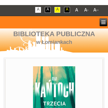
A
A
A
A
BIBLIOTEKA PUBLICZNA
w Łomiankach