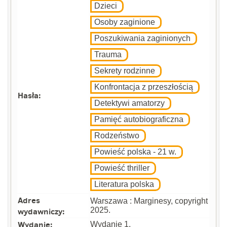
Dzieci
Osoby zaginione
Poszukiwania zaginionych
Trauma
Sekrety rodzinne
Konfrontacja z przeszłością
Hasła:
Detektywi amatorzy
Pamięć autobiograficzna
Rodzeństwo
Powieść polska - 21 w.
Powieść thriller
Literatura polska
Adres
Warszawa : Marginesy, copyright
wydawniczy:
2025.
Wydanie:
Wydanie 1.