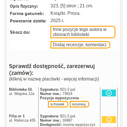
Opis fizyczny:
323, [5] stron ; 21 cm.
Forma gatunek:
Książki. Proza.
Powstanie dzieła:
2025 r.
Inne pozycje tego autora w
Skocz do:
zbiorach biblioteki
Dodaj recenzje, komentarz
Sprawdź dostępność, zarezerwuj
(zamów):
(kliknij w nazwę placówki - więcej informacji)
Biblioteka Gł.
Sygnatura:
821-3 pol.
ul. Wiejska 12a
Numer inw.:
73814
Pozycja wypożyczona
schowek
rezerwuj
Filia nr 1
Sygnatura:
821-3 pol.
ul. Rolnicza 435
Numer inw.:
16997
Dostępność:
można wypożyczyć