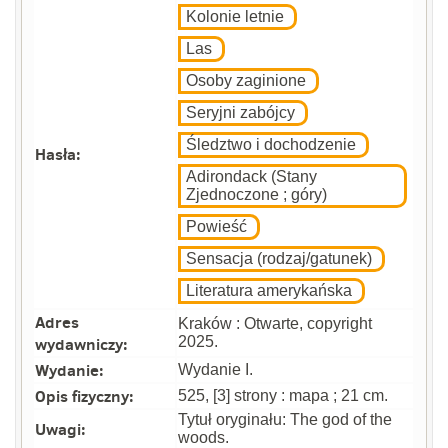
Kolonie letnie
Las
Osoby zaginione
Seryjni zabójcy
Śledztwo i dochodzenie
Hasła:
Adirondack (Stany
Zjednoczone ; góry)
Powieść
Sensacja (rodzaj/gatunek)
Literatura amerykańska
Adres
Kraków : Otwarte, copyright
wydawniczy:
2025.
Wydanie:
Wydanie I.
Opis fizyczny:
525, [3] strony : mapa ; 21 cm.
Tytuł oryginału: The god of the
Uwagi:
woods.