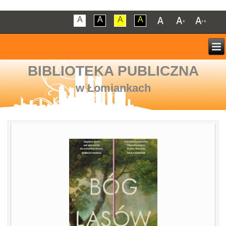
A
A
A
A
BIBLIOTEKA PUBLICZNA
w Łomiankach