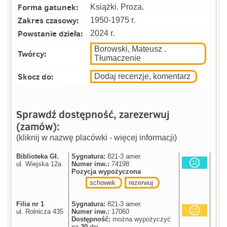
Forma gatunek:
Książki. Proza.
Zakres czasowy:
1950-1975 r.
Powstanie dzieła:
2024 r.
Borowski, Mateusz .
Twórcy:
Tłumaczenie
Skocz do:
Dodaj recenzje, komentarz
Sprawdź dostępność, zarezerwuj
(zamów):
(kliknij w nazwę placówki - więcej informacji)
Biblioteka Gł.
Sygnatura:
821-3 amer.
ul. Wiejska 12a
Numer inw.:
74198
Pozycja wypożyczona
schowek
rezerwuj
Filia nr 1
Sygnatura:
821-3 amer.
ul. Rolnicza 435
Numer inw.:
17060
Dostępność:
można wypożyczyć
na
30
dni