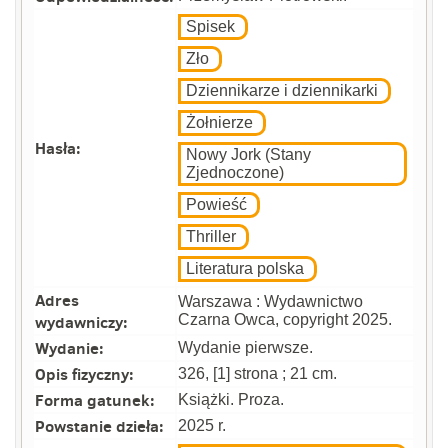
Spisek
Zło
Dziennikarze i dziennikarki
Żołnierze
Hasła:
Nowy Jork (Stany
Zjednoczone)
Powieść
Thriller
Literatura polska
Adres
Warszawa : Wydawnictwo
wydawniczy:
Czarna Owca, copyright 2025.
Wydanie:
Wydanie pierwsze.
Opis fizyczny:
326, [1] strona ; 21 cm.
Forma gatunek:
Książki. Proza.
Powstanie dzieła:
2025 r.