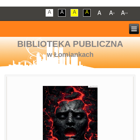
A
A
A
A
BIBLIOTEKA PUBLICZNA
w Łomiankach