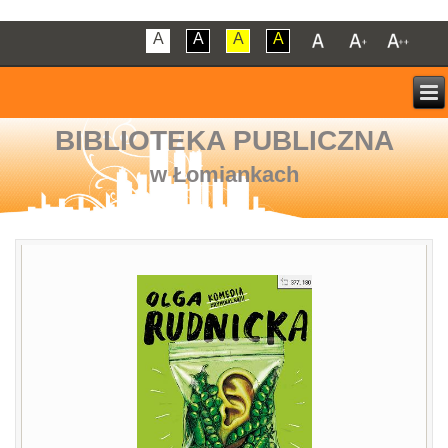
A
A
A
A
BIBLIOTEKA PUBLICZNA
w Łomiankach