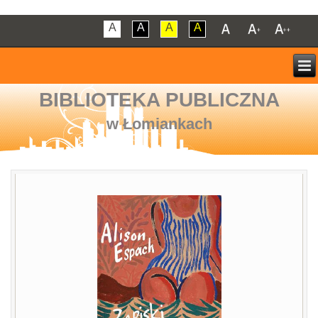
A
A
A
A
BIBLIOTEKA PUBLICZNA
w Łomiankach