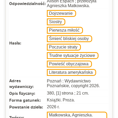
Alison Espach ; przełożyła
Odpowiedzialność:
Agnieszka Matkowska.
Dojrzewanie
Siostry
Pierwsza miłość
Śmierć bliskiej osoby
Hasła:
Poczucie straty
Trudne sytuacje życiowe
Powieść obyczajowa
Literatura amerykańska
Adres
Poznań : Wydawnictwo
wydawniczy:
Poznańskie, copyright 2026.
Opis fizyczny:
380, [1] strona ; 21 cm.
Forma gatunek:
Książki. Proza.
Powstanie dzieła:
2026 r.
Matkowska, Agnieszka.
Twórcy: