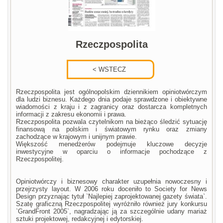
Rzeczpospolita
Rzeczpospolita jest ogólnopolskim dziennikiem opiniotwórczym
dla ludzi biznesu. Każdego dnia podaje sprawdzone i obiektywne
wiadomości z kraju i z zagranicy oraz dostarcza kompletnych
informacji z zakresu ekonomii i prawa.
Rzeczpospolita pozwala czytelnikom na bieżąco śledzić sytuację
finansową na polskim i światowym rynku oraz zmiany
zachodzące w krajowym i unijnym prawie.
Większość menedżerów podejmuje kluczowe decyzje
inwestycyjne w oparciu o informacje pochodzące z
Rzeczpospolitej.
Opiniotwórczy i biznesowy charakter uzupełnia nowoczesny i
przejrzysty layout. W 2006 roku doceniło to Society for News
Design przyznając tytuł `Najlepiej zaprojektowanej gazety świata`.
Szatę graficzną Rzeczpospolitej wyróżniło również jury konkursu
`GrandFront 2005`, nagradzając ją za szczególnie udany mariaż
sztuki projektowej, redakcyjnej i edytorskiej.