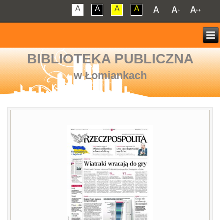
A
A
A
A
BIBLIOTEKA PUBLICZNA
w Łomiankach