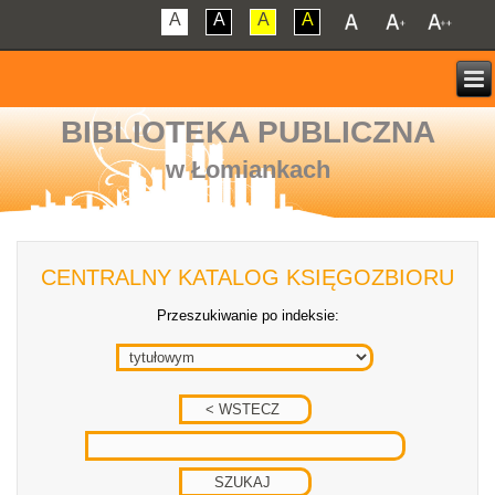
A
A
A
A
BIBLIOTEKA PUBLICZNA
w Łomiankach
CENTRALNY KATALOG KSIĘGOZBIORU
Przeszukiwanie po indeksie: