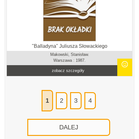
"Balladyna" Juliusza Słowackiego
Makowski, Stanisław.
Warszawa : 1987.
zobacz szczegóły
1
2
3
4
DALEJ