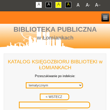
A
A
A
A
BIBLIOTEKA PUBLICZNA
w Łomiankach
KATALOG KSIĘGOZBIORU BIBLIOTEKI w
ŁOMIANKACH
Przeszukiwanie po indeksie: