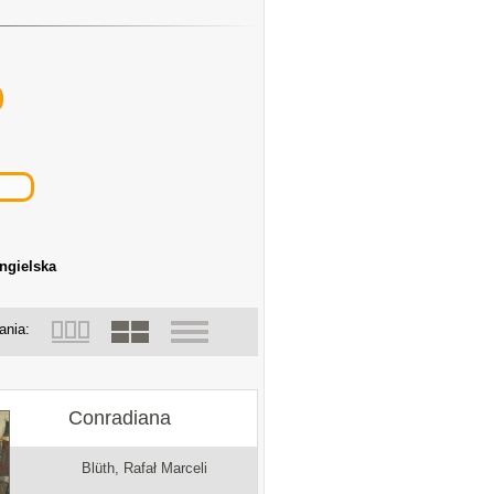
angielska
ania:
Conradiana
Blüth, Rafał Marceli