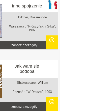
Inne spojrzenie
Pilcher, Rosamunde
Warszawa : "Prószyński i S-ka",
1997.
zobacz szczegóły
Jak wam sie
podoba
Shakespeare, William
Poznań : "W Drodze", 1993.
zobacz szczegóły