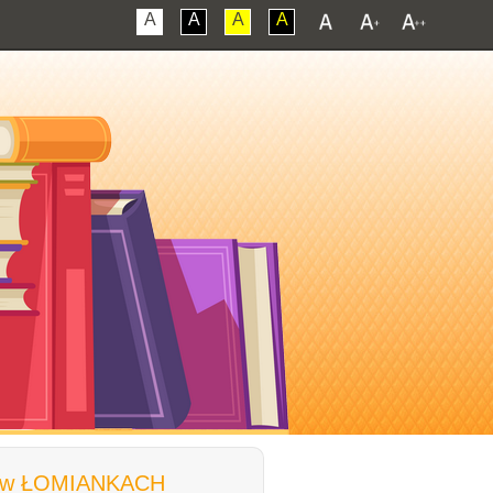
A
A
A
A
 w ŁOMIANKACH