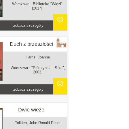
Warszawa : Biblioteka "Więzi",
[2017].
zobacz szczegóły
Duch z przeszłości
Harris, Joanne
Warszawa : "Prószynski i S-ka",
2003.
zobacz szczegóły
Dwie wieże
Tolkien, John Ronald Reuel