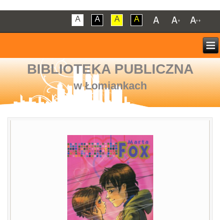
A
A
A
A
BIBLIOTEKA PUBLICZNA
w Łomiankach