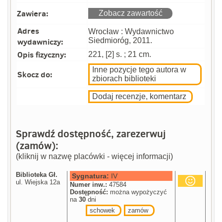
Zawiera:
Zobacz zawartość
Adres
Wrocław : Wydawnictwo
wydawniczy:
Siedmioróg, 2011.
Opis fizyczny:
221, [2] s. ; 21 cm.
Inne pozycje tego autora w
Skocz do:
zbiorach biblioteki
Dodaj recenzje, komentarz
Sprawdź dostępność, zarezerwuj
(zamów):
(kliknij w nazwę placówki - więcej informacji)
Biblioteka Gł.
Sygnatura:
IV
ul. Wiejska 12a
Numer inw.:
47584
Dostępność:
można wypożyczyć
na
30
dni
schowek
zamów