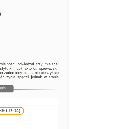
w
lejności odwiedzał trzy miejsca:
ytutki, lubił aktorki, śpiewaczki,
a żaden inny pisarz nie cieszył się
ść życia spędził jednak w stanie
opis
860-1904)