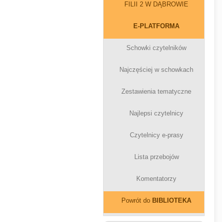
FILII 2 W DĄBROWIE
E-PLATFORMA
Schowki czytelników
Najczęściej w schowkach
Zestawienia tematyczne
Najlepsi czytelnicy
Czytelnicy e-prasy
Lista przebojów
Komentatorzy
Powrót do
BIBLIOTEKA