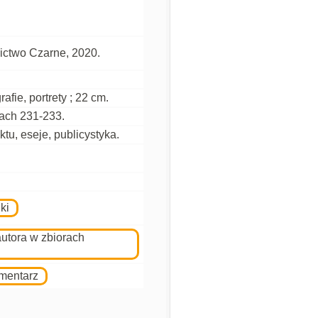
ctwo Czarne, 2020.
grafie, portrety ; 22 cm.
nach 231-233.
aktu, eseje, publicystyka.
ki
autora w zbiorach
omentarz