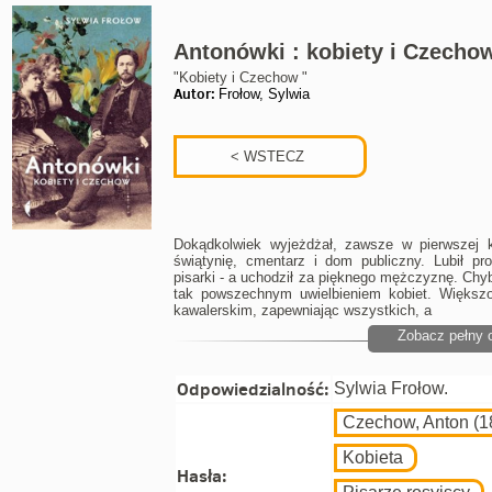
Antonówki : kobiety i Czecho
"Kobiety i Czechow "
Autor:
Frołow, Sylwia
Dokądkolwiek wyjeżdżał, zawsze w pierwszej ko
świątynię, cmentarz i dom publiczny. Lubił prost
pisarki - a uchodził za pięknego mężczyznę. Chyb
tak powszechnym uwielbieniem kobiet. Większo
kawalerskim, zapewniając wszystkich, a
Zobacz pełny 
Odpowiedzialność:
Sylwia Frołow.
Czechow, Anton (1
Kobieta
Hasła: