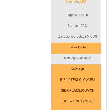
KATALOG
Wprowadzenie
Pomoc - FAQ
Zakupiono z dotacji MKiDN
Twoje konto
Katalog okładkowy
Katalogi:
BIBLIOTEKI GŁÓWNEJ
GIER PLANSZOWYCH
FILII 1 w DZIEKANOWIE