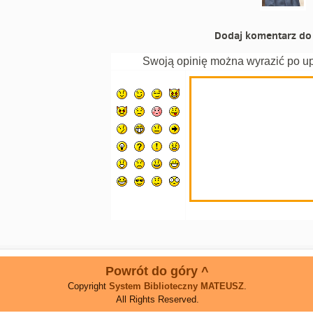
Dodaj komentarz do 
Swoją opinię można wyrazić po u
Powrót do góry ^
Copyright
System Biblioteczny MATEUSZ
.
All Rights Reserved.