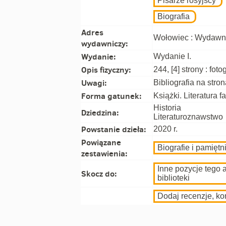
Pisarze rosyjscy
Biografia
Adres
Wołowiec : Wydawni
wydawniczy:
Wydanie:
Wydanie I.
Opis fizyczny:
244, [4] strony : foto
Uwagi:
Bibliografia na stro
Forma gatunek:
Książki. Literatura f
Historia
Dziedzina:
Literaturoznawstwo
Powstanie dzieła:
2020 r.
Powiązane
Biografie i pamiętni
zestawienia:
Inne pozycje tego 
Skocz do:
biblioteki
Dodaj recenzje, k