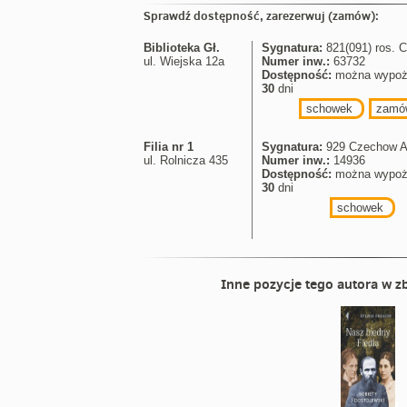
Sprawdź dostępność, zarezerwuj (zamów):
Biblioteka Gł.
Sygnatura:
821(091) ros. 
ul. Wiejska 12a
Numer inw.:
63732
Dostępność:
można wypoż
30
dni
schowek
zamó
Filia nr 1
Sygnatura:
929 Czechow A
ul. Rolnicza 435
Numer inw.:
14936
Dostępność:
można wypoż
30
dni
schowek
Inne pozycje tego autora w zb