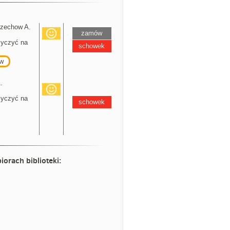
Czechow A.
zamów
yczyć na
schowek
w
.
yczyć na
schowek
iorach biblioteki: