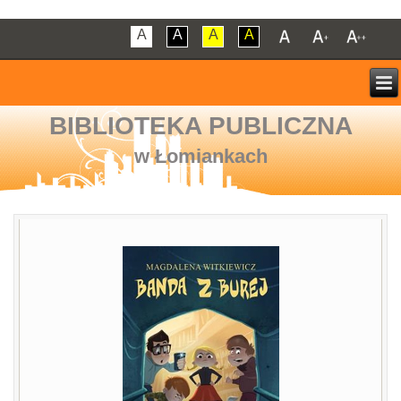
A
A
A
A
BIBLIOTEKA PUBLICZNA
w Łomiankach