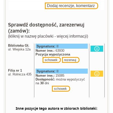
Dodaj recenzje, komentarz
Sprawdź dostępność, zarezerwuj
(zamów):
(kliknij w nazwę placówki - więcej informacji)
Biblioteka Gł.
Sygnatura:
II
ul. Wiejska 12a
Numer inw.:
63930
Pozycja wypożyczona
schowek
rezerwuj
Filia nr 1
Sygnatura:
II
ul. Rolnicza 435
Numer inw.:
15085
Dostępność:
można wypożyczyć
na
30
dni
schowek
Inne pozycje tego autora w zbiorach biblioteki: