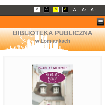
A
A
A
A
BIBLIOTEKA PUBLICZNA
w Łomiankach