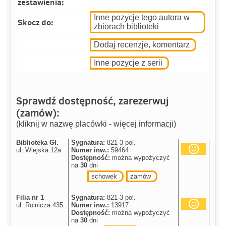
zestawienia:
Inne pozycje tego autora w
Skocz do:
zbiorach biblioteki
Dodaj recenzje, komentarz
Inne pozycje z serii
Sprawdź dostępność, zarezerwuj
(zamów):
(kliknij w nazwę placówki - więcej informacji)
Biblioteka Gł.
Sygnatura:
821-3 pol.
ul. Wiejska 12a
Numer inw.:
59464
Dostępność:
można wypożyczyć
na
30
dni
schowek
zamów
Filia nr 1
Sygnatura:
821-3 pol.
ul. Rolnicza 435
Numer inw.:
13917
Dostępność:
można wypożyczyć
na
30
dni