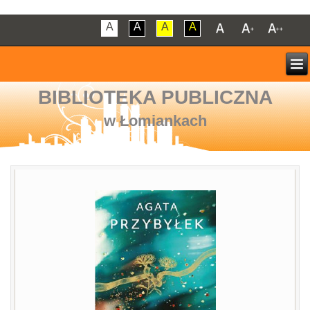
A
A
A
A
BIBLIOTEKA PUBLICZNA
w Łomiankach