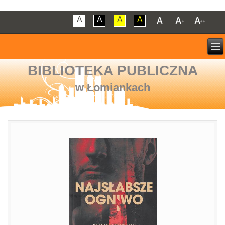
A
A
A
A
BIBLIOTEKA PUBLICZNA
w Łomiankach