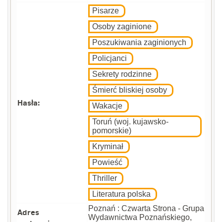
Pisarze
Osoby zaginione
Poszukiwania zaginionych
Policjanci
Sekrety rodzinne
Śmierć bliskiej osoby
Hasła:
Wakacje
Toruń (woj. kujawsko-
pomorskie)
Kryminał
Powieść
Thriller
Literatura polska
Poznań : Czwarta Strona - Grupa
Adres
Wydawnictwa Poznańskiego,