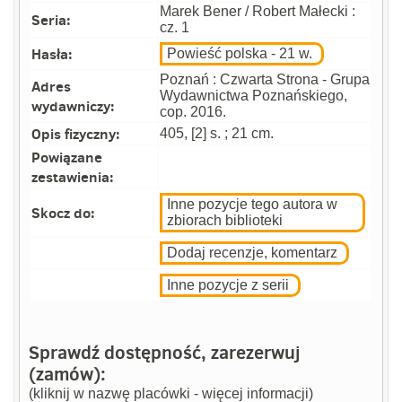
Marek Bener / Robert Małecki :
Seria:
cz. 1
Hasła:
Powieść polska - 21 w.
Poznań : Czwarta Strona - Grupa
Adres
Wydawnictwa Poznańskiego,
wydawniczy:
cop. 2016.
Opis fizyczny:
405, [2] s. ; 21 cm.
Powiązane
zestawienia:
Inne pozycje tego autora w
Skocz do:
zbiorach biblioteki
Dodaj recenzje, komentarz
Inne pozycje z serii
Sprawdź dostępność, zarezerwuj
(zamów):
(kliknij w nazwę placówki - więcej informacji)