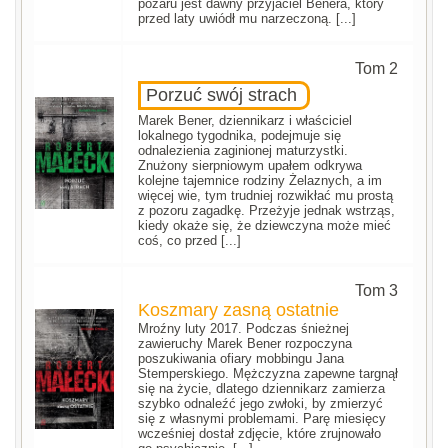
pożaru jest dawny przyjaciel Benera, który
przed laty uwiódł mu narzeczoną. [...]
Tom 2
Porzuć swój strach
Marek Bener, dziennikarz i właściciel
lokalnego tygodnika, podejmuje się
odnalezienia zaginionej maturzystki.
Znużony sierpniowym upałem odkrywa
kolejne tajemnice rodziny Żelaznych, a im
więcej wie, tym trudniej rozwikłać mu prostą
z pozoru zagadkę. Przeżyje jednak wstrząs,
kiedy okaże się, że dziewczyna może mieć
coś, co przed [...]
Tom 3
Koszmary zasną ostatnie
Mroźny luty 2017. Podczas śnieżnej
zawieruchy Marek Bener rozpoczyna
poszukiwania ofiary mobbingu Jana
Stemperskiego. Mężczyzna zapewne targnął
się na życie, dlatego dziennikarz zamierza
szybko odnaleźć jego zwłoki, by zmierzyć
się z własnymi problemami. Parę miesięcy
wcześniej dostał zdjęcie, które zrujnowało