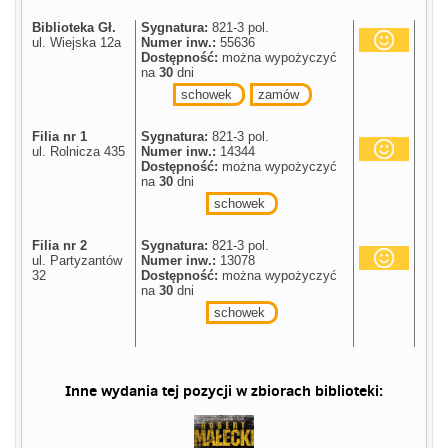
Biblioteka Gł.
Sygnatura:
821-3 pol.
ul. Wiejska 12a
Numer inw.:
55636
Dostępność:
można wypożyczyć
na
30
dni
schowek
zamów
Filia nr 1
Sygnatura:
821-3 pol.
ul. Rolnicza 435
Numer inw.:
14344
Dostępność:
można wypożyczyć
na
30
dni
schowek
Filia nr 2
Sygnatura:
821-3 pol.
ul. Partyzantów
Numer inw.:
13078
32
Dostępność:
można wypożyczyć
na
30
dni
schowek
Inne wydania tej pozycji w zbiorach biblioteki: