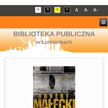
A
A
A
A
BIBLIOTEKA PUBLICZNA
w Łomiankach