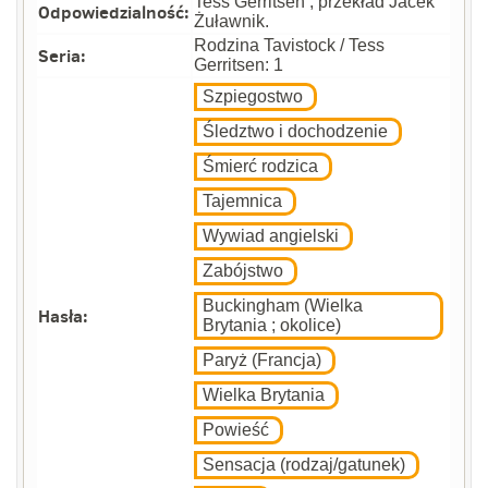
Tess Gerritsen ; przekład Jacek
Odpowiedzialność:
Żuławnik.
Rodzina Tavistock / Tess
Seria:
Gerritsen: 1
Szpiegostwo
Śledztwo i dochodzenie
Śmierć rodzica
Tajemnica
Wywiad angielski
Zabójstwo
Buckingham (Wielka
Hasła:
Brytania ; okolice)
Paryż (Francja)
Wielka Brytania
Powieść
Sensacja (rodzaj/gatunek)