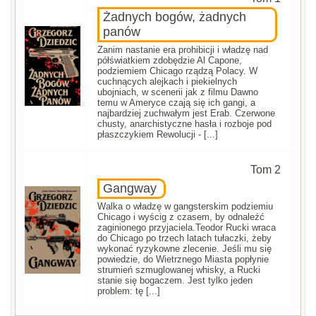
Żadnych bogów, żadnych
panów
Zanim nastanie era prohibicji i władzę nad
półświatkiem zdobędzie Al Capone,
podziemiem Chicago rządzą Polacy. W
cuchnących alejkach i piekielnych
ubojniach, w scenerii jak z filmu Dawno
temu w Ameryce czają się ich gangi, a
najbardziej zuchwałym jest Erab. Czerwone
chusty, anarchistyczne hasła i rozboje pod
płaszczykiem Rewolucji - [...]
Tom 2
Gangway
Walka o władzę w gangsterskim podziemiu
Chicago i wyścig z czasem, by odnaleźć
zaginionego przyjaciela.Teodor Rucki wraca
do Chicago po trzech latach tułaczki, żeby
wykonać ryzykowne zlecenie. Jeśli mu się
powiedzie, do Wietrznego Miasta popłynie
strumień szmuglowanej whisky, a Rucki
stanie się bogaczem. Jest tylko jeden
problem: tę [...]