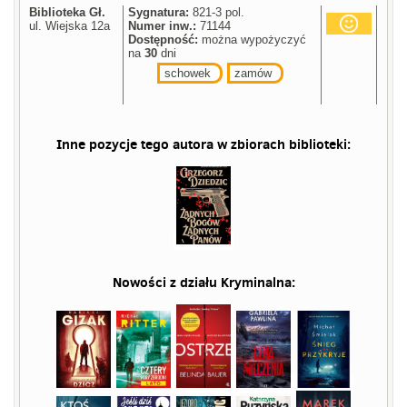
Biblioteka Gł.
Sygnatura:
821-3 pol.
ul. Wiejska 12a
Numer inw.:
71144
Dostępność:
można wypożyczyć
na
30
dni
schowek
zamów
Inne pozycje tego autora w zbiorach biblioteki:
Nowości z działu
Kryminalna
: