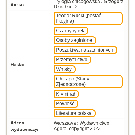
Trylogia chicagowska / Grzegorz
Seria:
Dziedzic: 2
Teodor Rucki (postać
fikcyjna)
Czarny rynek
Osoby zaginione
Poszukiwania zaginionych
Przemytnictwo
Hasła:
Whisky
Chicago (Stany
Zjednoczone)
Kryminał
Powieść
Literatura polska
Adres
Warszawa : Wydawnictwo
wydawniczy:
Agora, copyright 2023.