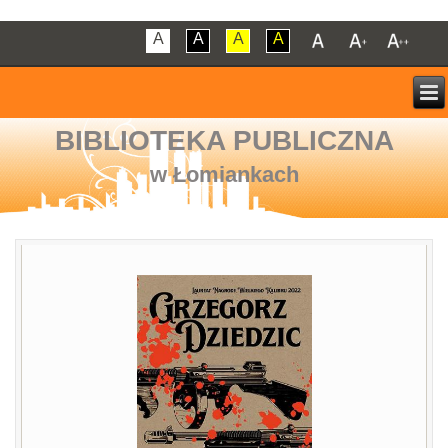
A
A
A
A
BIBLIOTEKA PUBLICZNA
w Łomiankach