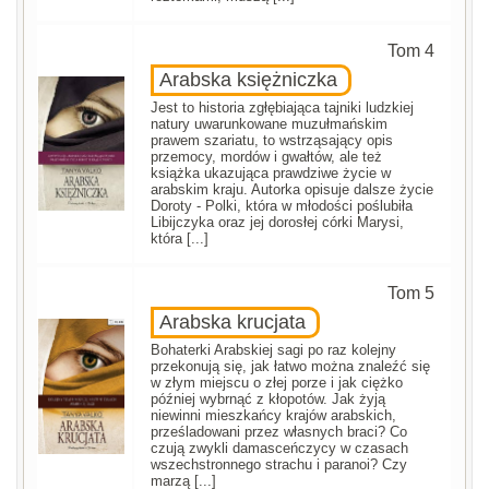
Tom 4
Arabska księżniczka
Jest to historia zgłębiająca tajniki ludzkiej
natury uwarunkowane muzułmańskim
prawem szariatu, to wstrząsający opis
przemocy, mordów i gwałtów, ale też
książka ukazująca prawdziwe życie w
arabskim kraju. Autorka opisuje dalsze życie
Doroty - Polki, która w młodości poślubiła
Libijczyka oraz jej dorosłej córki Marysi,
która [...]
Tom 5
Arabska krucjata
Bohaterki Arabskiej sagi po raz kolejny
przekonują się, jak łatwo można znaleźć się
w złym miejscu o złej porze i jak ciężko
później wybrnąć z kłopotów. Jak żyją
niewinni mieszkańcy krajów arabskich,
prześladowani przez własnych braci? Co
czują zwykli damasceńczycy w czasach
wszechstronnego strachu i paranoi? Czy
marzą [...]