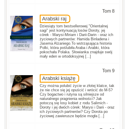
Tom 8
Arabski raj
Dziesiąty tom bestsellerowej "Orientalnej
sagi" jest kontynuacją losów Doroty, jej
córek - Marysi-Miriam i Darii-Darin - oraz ich
życiowych partnerów: Hamida Binladena i
Jasema Alzaniego.To wstrząsająca historia
Polki, która poślubiła Araba i Arabki, która
pokochała Polaka. Słowianka znajduje swój
mały eden w ortodoksyjnej [...]
Tom 9
Arabski książę
Czy można polubić życie w złotej klatce, tak
że nie chce się jej opuścić i wrócić do M-5?
Czy bogactwo i rutyna są silniejsze od
naturalnego pragnienia wolności? Jak
potoczą się losy kobiet z rodu Salimich -
Doroty i jej dwóch córek: Marysi i Darii - oraz
ich życiowych partnerów? Czy Dorota po
życiowej zawierusze będzie mogła [...]