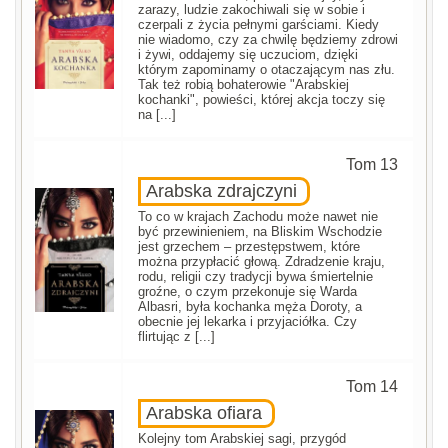
zarazy, ludzie zakochiwali się w sobie i
czerpali z życia pełnymi garściami. Kiedy
nie wiadomo, czy za chwilę będziemy zdrowi
i żywi, oddajemy się uczuciom, dzięki
którym zapominamy o otaczającym nas złu.
Tak też robią bohaterowie "Arabskiej
kochanki", powieści, której akcja toczy się
na [...]
Tom 13
Arabska zdrajczyni
To co w krajach Zachodu może nawet nie
być przewinieniem, na Bliskim Wschodzie
jest grzechem – przestępstwem, które
można przypłacić głową. Zdradzenie kraju,
rodu, religii czy tradycji bywa śmiertelnie
groźne, o czym przekonuje się Warda
Albasri, była kochanka męża Doroty, a
obecnie jej lekarka i przyjaciółka. Czy
flirtując z [...]
Tom 14
Arabska ofiara
Kolejny tom Arabskiej sagi, przygód