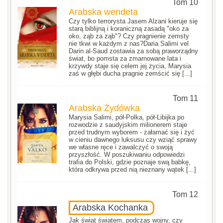
Tom 10
Arabska wendeta
Czy tylko terrorysta Jasem Alzani kieruje się
starą biblijną i koraniczną zasadą "oko za
oko, ząb za ząb"? Czy pragnienie zemsty
nie tkwi w każdym z nas?Daria Salimi vel
Darin al-Saud zostawia za sobą praworządny
świat, bo pomsta za zmarnowane lata i
krzywdy staje się celem jej życia, Marysia
zaś w głębi ducha pragnie zemścić się [...]
Tom 11
Arabska Żydówka
Marysia Salimi, pół-Polka, pół-Libijka po
rozwodzie z saudyjskim milionerem staje
przed trudnym wyborem - załamać się i żyć
w cieniu dawnego luksusu czy wziąć sprawy
we własne ręce i zawalczyć o swoją
przyszłość. W poszukiwaniu odpowiedzi
trafia do Polski, gdzie poznaje swą babkę,
która odkrywa przed nią nieznany wątek [...]
Tom 12
Arabska Kochanka
Jak świat światem, podczas wojny, czy