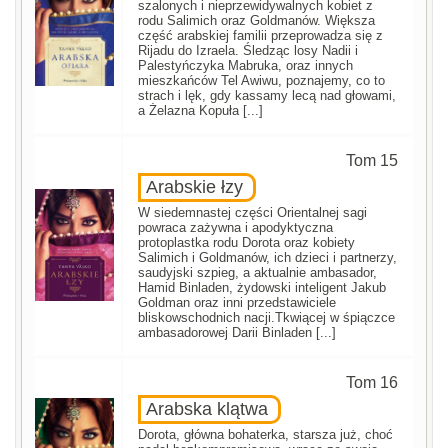
szalonych i nieprzewidywalnych kobiet z
rodu Salimich oraz Goldmanów. Większa
część arabskiej familii przeprowadza się z
Rijadu do Izraela. Śledząc losy Nadii i
Palestyńczyka Mabruka, oraz innych
mieszkańców Tel Awiwu, poznajemy, co to
strach i lęk, gdy kassamy lecą nad głowami,
a Żelazna Kopuła [...]
Tom 15
Arabskie łzy
W siedemnastej części Orientalnej sagi
powraca zażywna i apodyktyczna
protoplastka rodu Dorota oraz kobiety
Salimich i Goldmanów, ich dzieci i partnerzy,
saudyjski szpieg, a aktualnie ambasador,
Hamid Binladen, żydowski inteligent Jakub
Goldman oraz inni przedstawiciele
bliskowschodnich nacji.Tkwiącej w śpiączce
ambasadorowej Darii Binladen [...]
Tom 16
Arabska klątwa
Dorota, główna bohaterka, starsza już, choć