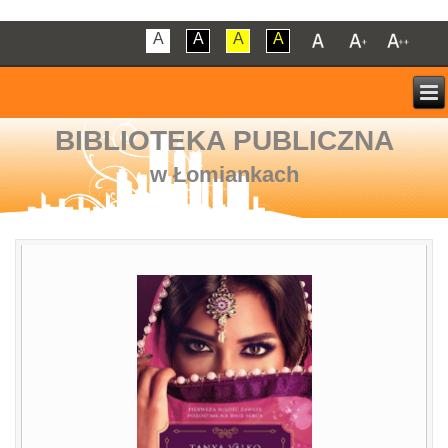
A
A
A
A
BIBLIOTEKA PUBLICZNA
w Łomiankach