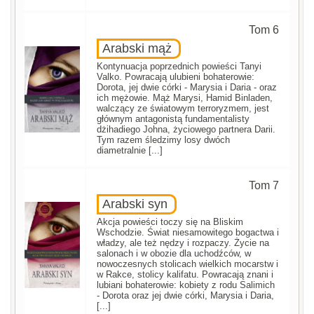
Tom 6
Arabski mąż
Kontynuacja poprzednich powieści Tanyi
Valko. Powracają ulubieni bohaterowie:
Dorota, jej dwie córki - Marysia i Daria - oraz
ich mężowie. Mąż Marysi, Hamid Binladen,
walczący ze światowym terroryzmem, jest
głównym antagonistą fundamentalisty
dżihadiego Johna, życiowego partnera Darii.
Tym razem śledzimy losy dwóch
diametralnie [...]
Tom 7
Arabski syn
Akcja powieści toczy się na Bliskim
Wschodzie. Świat niesamowitego bogactwa i
władzy, ale też nędzy i rozpaczy. Życie na
salonach i w obozie dla uchodźców, w
nowoczesnych stolicach wielkich mocarstw i
w Rakce, stolicy kalifatu. Powracają znani i
lubiani bohaterowie: kobiety z rodu Salimich
- Dorota oraz jej dwie córki, Marysia i Daria,
[...]