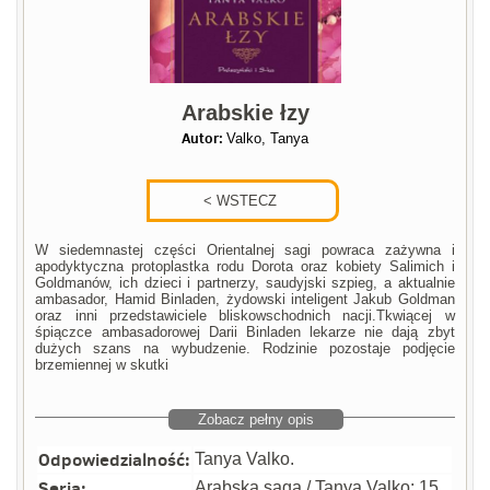
Arabskie łzy
Autor:
Valko, Tanya
W siedemnastej części Orientalnej sagi powraca zażywna i
apodyktyczna protoplastka rodu Dorota oraz kobiety Salimich i
Goldmanów, ich dzieci i partnerzy, saudyjski szpieg, a aktualnie
ambasador, Hamid Binladen, żydowski inteligent Jakub Goldman
oraz inni przedstawiciele bliskowschodnich nacji.Tkwiącej w
śpiączce ambasadorowej Darii Binladen lekarze nie dają zbyt
dużych szans na wybudzenie. Rodzinie pozostaje podjęcie
brzemiennej w skutki
Zobacz pełny opis
Odpowiedzialność:
Tanya Valko.
Seria:
Arabska saga / Tanya Valko: 15