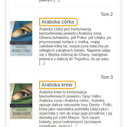
pewnym [...]
Tom 2
Arabska córka
Arabska córka jest kontynuacją
bestsellerowej powieści Arabska żona.
Główna bohaterka, pół Polka, pół Libijka, po
przymusowej rozłące z matką, mając
zaledwie kilka lat, rozpoczyna tułaczkę po
odległych zakątkach świata. Najpierw udaje
się z libijską rodziną do Ghany, następnie
powraca z babcią do Trypolisu, by po paru
[...]
Tom 3
Arabska krew
Arabska krew to kontynuacja
bestsellerowych powieści Tanyi Valko
Arabska żona i Arabska córka . Autorka
opisuje dalsze niezwykłe losy Doroty - Polki,
która jako nastolatka poślubiła Libijczyka i
wyjechała z nim do kraju jego przodków, i jej
dorosłej już córki Marysi. Tym razem
kobiety, poza codziennymi życiowymi
rozterkami, muszą [...]