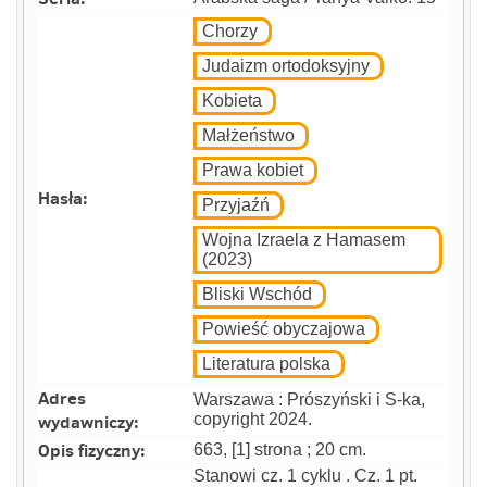
Chorzy
Judaizm ortodoksyjny
Kobieta
Małżeństwo
Prawa kobiet
Hasła:
Przyjaźń
Wojna Izraela z Hamasem
(2023)
Bliski Wschód
Powieść obyczajowa
Literatura polska
Adres
Warszawa : Prószyński i S-ka,
wydawniczy:
copyright 2024.
Opis fizyczny:
663, [1] strona ; 20 cm.
Stanowi cz. 1 cyklu . Cz. 1 pt.