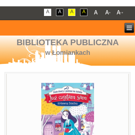
A
A
A
A
BIBLIOTEKA PUBLICZNA
w Łomiankach