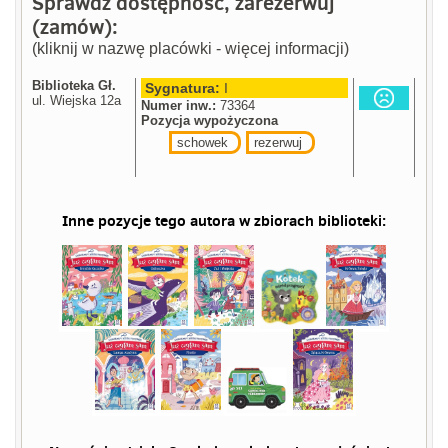
Sprawdź dostępność, zarezerwuj
(zamów):
(kliknij w nazwę placówki - więcej informacji)
Biblioteka Gł.
Sygnatura:
I
ul. Wiejska 12a
Numer inw.:
73364
Pozycja wypożyczona
schowek
rezerwuj
Inne pozycje tego autora w zbiorach biblioteki: