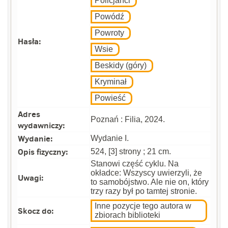
Policjanci
Powódź
Powroty
Hasła:
Wsie
Beskidy (góry)
Kryminał
Powieść
Adres
Poznań : Filia, 2024.
wydawniczy:
Wydanie:
Wydanie I.
Opis fizyczny:
524, [3] strony ; 21 cm.
Stanowi część cyklu. Na
okładce: Wszyscy uwierzyli, że
Uwagi:
to samobójstwo. Ale nie on, który
trzy razy był po tamtej stronie.
Inne pozycje tego autora w
Skocz do:
zbiorach biblioteki