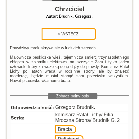
Chrzciciel
Autor:
Brudnik, Grzegorz.
Prawdziwy mrok skrywa się w ludzkich sercach.
Malownicza beskidzka wieś, tajemnicza śmierć trzynastoletniego
chłopca w zbiorniku elektrowni na szczycie Żaru i tylko jeden
człowiek, który za wszelką cenę dąży do prawdy. Komisarz Rafał
Lichy po latach wraca w rodzinne strony, ale by znaleźć
mordercę, będzie musiał stanąć sam przeciwko wszystkim.
Nawet przeciwko własnemu bratu.
Zobacz pełny opis
Odpowiedzialność:
Grzegorz Brudnik.
komisarz Rafał Lichy/ Filia
Seria:
Mroczna Strona/ Brudnik G. 2
Bracia