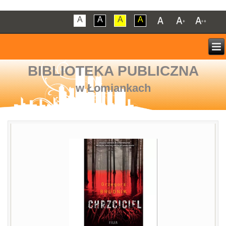
A
A
A
A
BIBLIOTEKA PUBLICZNA
w Łomiankach