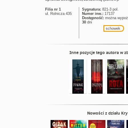
Filia nr 1
Sygnatura:
821-3 pol.
ul. Rolnicza 435
Numer inw.:
17137
Dostępność:
można wypoż
30
dni
schowek
Inne pozycje tego autora w zb
Nowości z działu
Kry