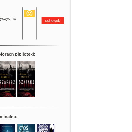
yczyć na
schowek
iorach biblioteki:
minalna
: