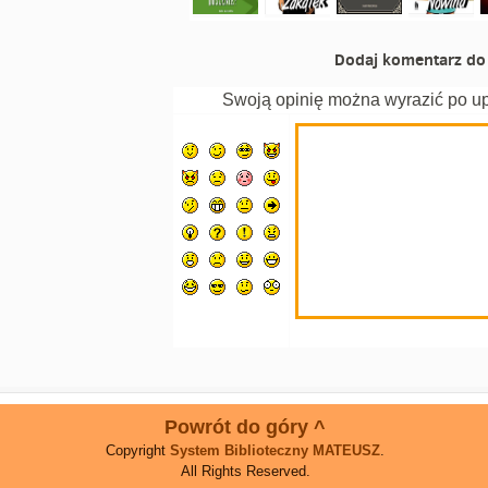
Dodaj komentarz do 
Swoją opinię można wyrazić po u
Powrót do góry ^
Copyright
System Biblioteczny MATEUSZ
.
All Rights Reserved.