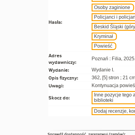
Osoby zaginione
Policjanci i policjan
Hasła:
Beskid Śląski (góry
Kryminał
Powieść
Adres
Poznań : Filia, 2025
wydawniczy:
Wydanie:
Wydanie I.
Opis fizyczny:
362, [5] stron ; 21 cm
Uwagi:
Kontynuacja powieści
Inne pozycje tego 
Skocz do:
biblioteki
Dodaj recenzje, k
Sprawdź dostępność, zarezerwuj (zamów):