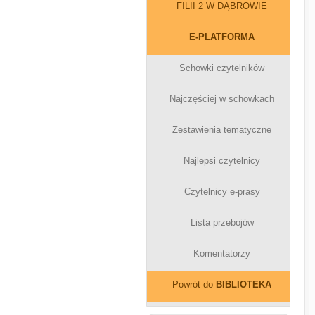
FILII 2 W DĄBROWIE
E-PLATFORMA
Schowki czytelników
Najczęściej w schowkach
Zestawienia tematyczne
Najlepsi czytelnicy
Czytelnicy e-prasy
Lista przebojów
Komentatorzy
Powrót do
BIBLIOTEKA