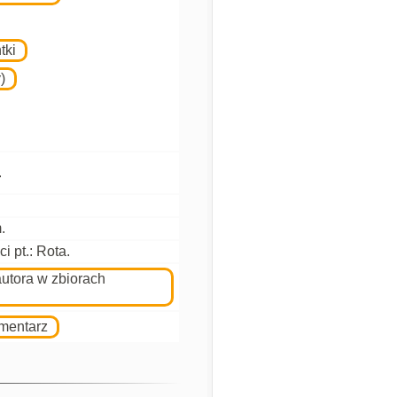
tki
)
.
.
 pt.: Rota.
autora w zbiorach
omentarz