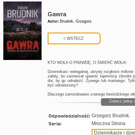
Gawra
Autor:
Brudnik, Grzegorz.
KTO WOŁA O PRAWDĘ, O ŚMIERĆ WOŁA!
Dziennikarz nielegalnej, ukrytej rozgłośni milknie
zabity, bo zamierzał ujawnić tajemnicę zbrodni 
dni, by go odnaleźć. Żywego lub martwego. Tylk
być odnaleziony?
Dlaczego zamordowano znanego beskidzkiego wł
Zobacz pełny 
Odpowiedzialność:
Grzegorz Brudnik.
Seria:
Mroczna Strona
Dziennikarze i dzie