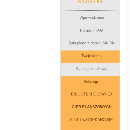
KATALOG
Wprowadzenie
Pomoc - FAQ
Zakupiono z dotacji MKiDN
Twoje konto
Katalog okładkowy
Katalogi:
BIBLIOTEKI GŁÓWNEJ
GIER PLANSZOWYCH
FILII 1 w DZIEKANOWIE