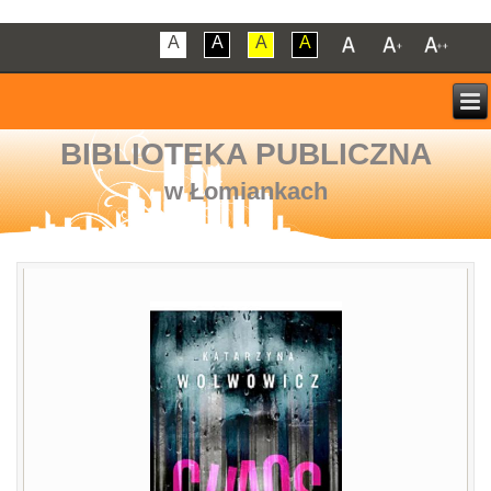
A
A
A
A
BIBLIOTEKA PUBLICZNA
w Łomiankach