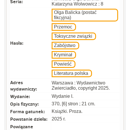
Seria:
Katarzyna Wolwowicz : 8
Olga Balicka (postać
fikcyjna)
Przemoc
Toksyczne związki
Hasła:
Zabójstwo
Kryminał
Powieść
Literatura polska
Adres
Warszawa : Wydawnictwo
wydawniczy:
Zwierciadło, copyright 2025.
Wydanie:
Wydanie I.
Opis fizyczny:
370, [6] stron ; 21 cm.
Forma gatunek:
Książki. Proza.
Powstanie dzieła:
2025 r.
Powiązane