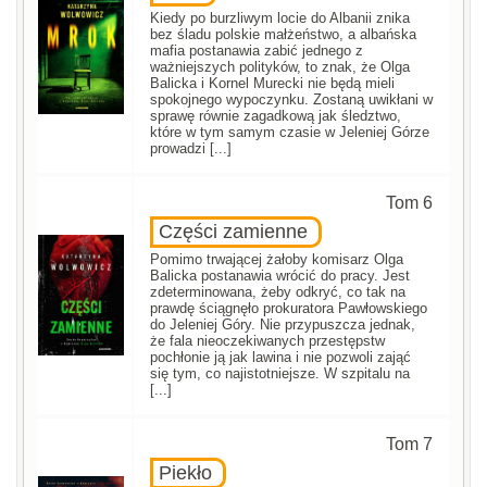
Kiedy po burzliwym locie do Albanii znika
bez śladu polskie małżeństwo, a albańska
mafia postanawia zabić jednego z
ważniejszych polityków, to znak, że Olga
Balicka i Kornel Murecki nie będą mieli
spokojnego wypoczynku. Zostaną uwikłani w
sprawę równie zagadkową jak śledztwo,
które w tym samym czasie w Jeleniej Górze
prowadzi [...]
Tom 6
Części zamienne
Pomimo trwającej żałoby komisarz Olga
Balicka postanawia wrócić do pracy. Jest
zdeterminowana, żeby odkryć, co tak na
prawdę ściągnęło prokuratora Pawłowskiego
do Jeleniej Góry. Nie przypuszcza jednak,
że fala nieoczekiwanych przestępstw
pochłonie ją jak lawina i nie pozwoli zająć
się tym, co najistotniejsze. W szpitalu na
[...]
Tom 7
Piekło