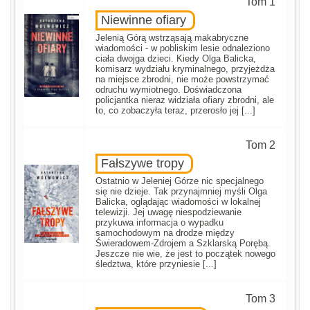
Tom 1
Niewinne ofiary
Jelenią Górą wstrząsają makabryczne
wiadomości - w pobliskim lesie odnaleziono
ciała dwojga dzieci. Kiedy Olga Balicka,
komisarz wydziału kryminalnego, przyjeżdża
na miejsce zbrodni, nie może powstrzymać
odruchu wymiotnego. Doświadczona
policjantka nieraz widziała ofiary zbrodni, ale
to, co zobaczyła teraz, przerosło jej [...]
Tom 2
Fałszywe tropy
Ostatnio w Jeleniej Górze nic specjalnego
się nie dzieje. Tak przynajmniej myśli Olga
Balicka, oglądając wiadomości w lokalnej
telewizji. Jej uwagę niespodziewanie
przykuwa informacja o wypadku
samochodowym na drodze między
Świeradowem-Zdrojem a Szklarską Porębą.
Jeszcze nie wie, że jest to początek nowego
śledztwa, które przyniesie [...]
Tom 3