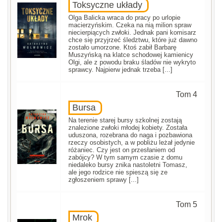
Toksyczne układy
Olga Balicka wraca do pracy po urlopie
macierzyńskim. Czeka na nią milion spraw
niecierpiących zwłoki. Jednak pani komisarz
chce się przyjrzeć śledztwu, które już dawno
zostało umorzone. Ktoś zabił Barbarę
Muszyńską na klatce schodowej kamienicy
Olgi, ale z powodu braku śladów nie wykryto
sprawcy. Najpierw jednak trzeba [...]
Tom 4
Bursa
Na terenie starej bursy szkolnej zostają
znalezione zwłoki młodej kobiety. Została
uduszona, rozebrana do naga i pozbawiona
rzeczy osobistych, a w pobliżu leżał jedynie
różaniec. Czy jest on przesłaniem od
zabójcy? W tym samym czasie z domu
niedaleko bursy znika nastoletni Tomasz,
ale jego rodzice nie spieszą się ze
zgłoszeniem sprawy [...]
Tom 5
Mrok