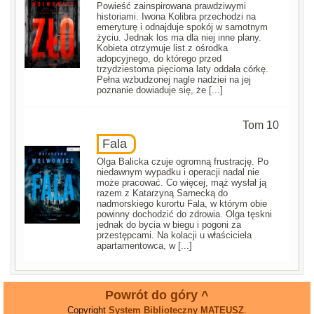
Powieść zainspirowana prawdziwymi
historiami. Iwona Kolibra przechodzi na
emeryturę i odnajduje spokój w samotnym
życiu. Jednak los ma dla niej inne plany.
Kobieta otrzymuje list z ośrodka
adopcyjnego, do którego przed
trzydziestoma pięcioma laty oddała córkę.
Pełna wzbudzonej nagle nadziei na jej
poznanie dowiaduje się, że [...]
Tom 10
Fala
Olga Balicka czuje ogromną frustrację. Po
niedawnym wypadku i operacji nadal nie
może pracować. Co więcej, mąż wysłał ją
razem z Katarzyną Sarnecką do
nadmorskiego kurortu Fala, w którym obie
powinny dochodzić do zdrowia. Olga tęskni
jednak do bycia w biegu i pogoni za
przestępcami. Na kolacji u właściciela
apartamentowca, w [...]
Powrót do góry ^
Copyright
System Biblioteczny MATEUSZ
.