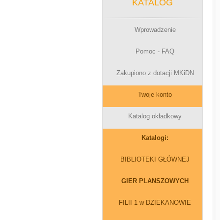
KATALOG
Wprowadzenie
Pomoc - FAQ
Zakupiono z dotacji MKiDN
Twoje konto
Katalog okładkowy
Katalogi:
BIBLIOTEKI GŁÓWNEJ
GIER PLANSZOWYCH
FILII 1 w DZIEKANOWIE