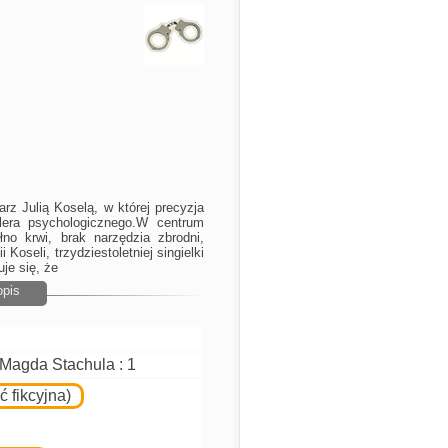
rz Julią Koselą, w której precyzja
llera psychologicznego.W centrum
no krwi, brak narzędzia zbrodni,
 Koseli, trzydziestoletniej singielki
 się, że
opis
Magda Stachula : 1
ć fikcyjna)