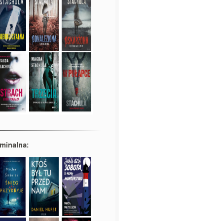
minalna
: