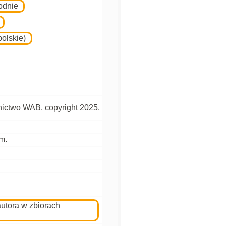
odnie
olskie)
ctwo WAB, copyright 2025.
cm.
autora w zbiorach