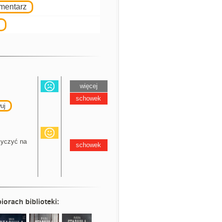
omentarz
więcej
schowek
uj
yczyć na
schowek
iorach biblioteki: