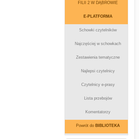
FILII 2 W DĄBROWIE
E-PLATFORMA
Schowki czytelników
Najczęściej w schowkach
Zestawienia tematyczne
Najlepsi czytelnicy
Czytelnicy e-prasy
Lista przebojów
Komentatorzy
Powrót do
BIBLIOTEKA