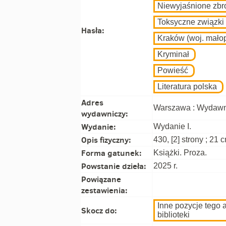
Niewyjaśnione zbr
Toksyczne związki
Hasła:
Kraków (woj. małop
Kryminał
Powieść
Literatura polska
Adres
Warszawa : Wydawni
wydawniczy:
Wydanie:
Wydanie I.
Opis fizyczny:
430, [2] strony ; 21 
Forma gatunek:
Książki. Proza.
Powstanie dzieła:
2025 r.
Powiązane
zestawienia:
Inne pozycje tego 
Skocz do:
biblioteki