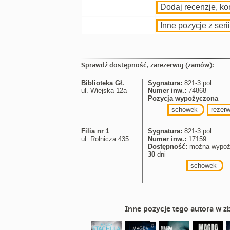
Dodaj recenzje, k
Inne pozycje z serii
Sprawdź dostępność, zarezerwuj (zamów):
Biblioteka Gł.
Sygnatura:
821-3 pol.
ul. Wiejska 12a
Numer inw.:
74868
Pozycja wypożyczona
schowek
rezerw
Filia nr 1
Sygnatura:
821-3 pol.
ul. Rolnicza 435
Numer inw.:
17159
Dostępność:
można wypoż
30
dni
schowek
Inne pozycje tego autora w zb