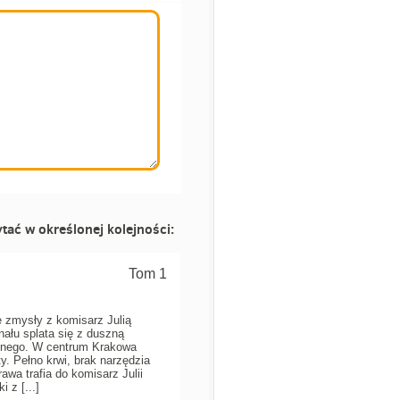
tać w określonej kolejności:
Tom 1
 zmysły z komisarz Julią
nału splata się z duszną
cznego. W centrum Krakowa
ty. Pełno krwi, brak narzędzia
wa trafia do komisarz Julii
i z [...]