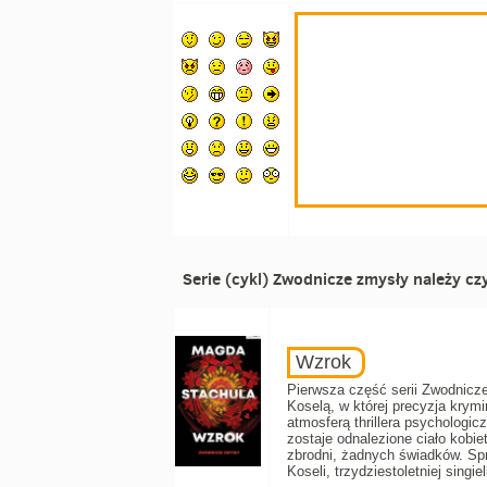
Serie (cykl) Zwodnicze zmysły należy czy
Wzrok
Pierwsza część serii Zwodnicze
Koselą, w której precyzja krymi
atmosferą thrillera psychologi
zostaje odnalezione ciało kobie
zbrodni, żadnych świadków. Spra
Koseli, trzydziestoletniej singielk