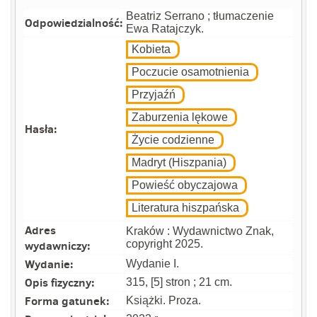
Beatriz Serrano ; tłumaczenie
Odpowiedzialność:
Ewa Ratajczyk.
Kobieta
Poczucie osamotnienia
Przyjaźń
Zaburzenia lękowe
Hasła:
Życie codzienne
Madryt (Hiszpania)
Powieść obyczajowa
Literatura hiszpańska
Adres
Kraków : Wydawnictwo Znak,
wydawniczy:
copyright 2025.
Wydanie:
Wydanie I.
Opis fizyczny:
315, [5] stron ; 21 cm.
Forma gatunek:
Książki. Proza.