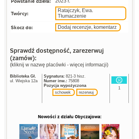
Powstanie dzieła:
2023 r.
Ratajczyk, Ewa.
Twórcy:
Tłumaczenie
Skocz do:
Dodaj recenzje, komentarz
Sprawdź dostępność, zarezerwuj
(zamów):
(kliknij w nazwę placówki - więcej informacji)
Biblioteka Gł.
Sygnatura:
821-3 hisz.
ul. Wiejska 12a
Numer inw.:
75808
Pozycja wypożyczona
1
schowek
rezerwuj
Nowości z działu
Obyczajowa
: