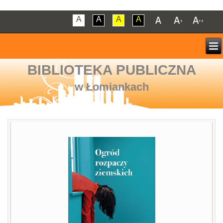
A
A
A
A
BIBLIOTEKA PUBLICZNA
w Łomiankach